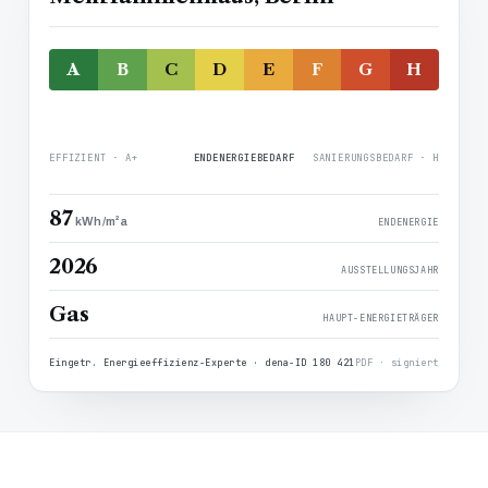
A
B
C
D
E
F
G
H
C
87 KWH/(M²·A)
EFFIZIENT · A+
ENDENERGIEBEDARF
SANIERUNGSBEDARF · H
87
kWh/m²a
ENDENERGIE
2026
AUSSTELLUNGSJAHR
Gas
HAUPT-ENERGIETRÄGER
Eingetr. Energieeffizienz-Experte · dena-ID 180 421
PDF · signiert