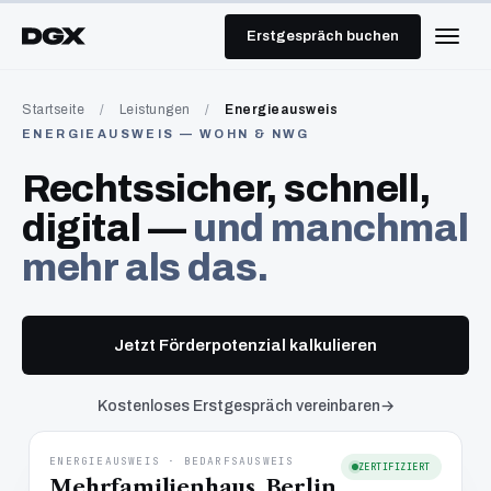
Erstgespräch buchen
Startseite
/
Leistungen
/
Energieausweis
ENERGIEAUSWEIS — WOHN & NWG
Rechtssicher, schnell,
digital —
und manchmal
mehr als das.
Jetzt Förderpotenzial kalkulieren
Kostenloses Erstgespräch vereinbaren
ENERGIEAUSWEIS · BEDARFSAUSWEIS
ZERTIFIZIERT
Mehrfamilienhaus, Berlin